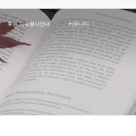
후원.자원봉사안내
커뮤니티
후원안내
공지사항
자원봉사안내
채용게시판
복지관일정
포토갤러리
온라인특별강좌
언론속복지관
자유게시판
직원고충처리게시판
소식지