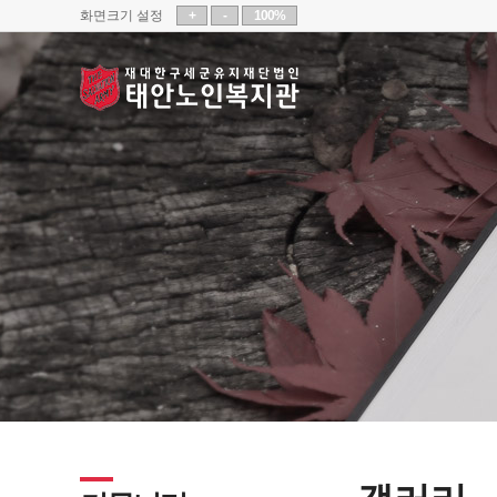
화면크기 설정
+
-
100%