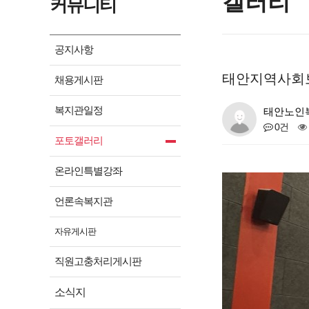
갤러리
커뮤니티
공지사항
태안지역사회
채용게시판
복지관일정
태안노인
0건
포토갤러리
온라인특별강좌
언론속복지관
자유게시판
직원고충처리게시판
소식지