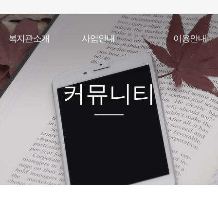
복지관소개
사업안내
이용안내
인사말
노년사회화교육사업
이용안내
법인소개
상담사업
실버학당시간표
기관개요
건강생활지원사업
식단표
커뮤니티
기관연혁
급식지원사업
이용수칙
조직및직원현황
저소득 재가노인 식사배달사업
찾아오시는길
지역자원개발사업
사회참여 및 권익증진사업
노인일자리 및 사회활동지원사업
노인맞춤돌봄서비스
응급안전안심서비스