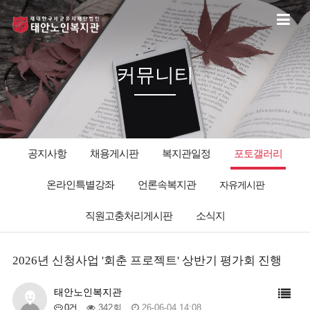
커뮤니티
공지사항
채용게시판
복지관일정
포토갤러리
온라인특별강좌
언론속복지관
자유게시판
직원고충처리게시판
소식지
2026년 신청사업 '회춘 프로젝트' 상반기 평가회 진행
태안노인복지관
0건
342회
26-06-04 14:08