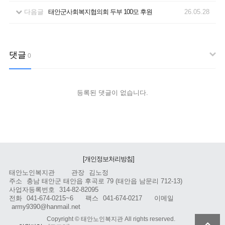
다음글
태안군사회복지협의회 두부 100모 후원
26.05.28
댓글
0
등록된 댓글이 없습니다.
[개인정보처리방침]
태안노인복지관
관장
김노정
주소
충남 태안군 태안읍 후곡로 79 (태안읍 남문리 712-13)
사업자등록번호
314-82-82095
전화
041-674-0215~6
팩스
041-674-0217
이메일
army9390@hanmail.net
Copyright ©
태안노인복지관
All rights reserved.